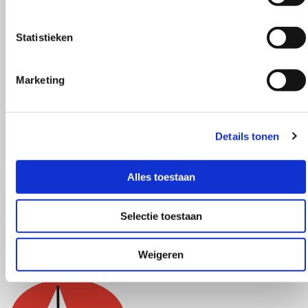
Statistieken
Marketing
Details tonen
Terug naar overzicht
Alles toestaan
Geïnteresseerd?
Selectie toestaan
In de
webshop
van L.J. Harri en Watersportmedia vindt u
(afgeprijsde) boeken en alle uitgaven waar we bij
Weigeren
betrokken waren.