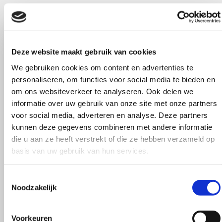
E-boeken
Deze website maakt gebruik van cookies
In samenwerking met zusterbedrijf Cure Productions
We gebruiken cookies om content en advertenties te
Watersportmedia ontwikkelden we een serie e-boeken. Lezers
personaliseren, om functies voor social media te bieden en
kunnen direct in de webshop van Cure Watersportmedia hun e-
om ons websiteverkeer te analyseren. Ook delen we
boek bestellen. Na betaling krijgt de consument een
informatie over uw gebruik van onze site met onze partners
gepersonifieerd exemplaar. Ons bestandformat is gebaseerd op het
voor social media, adverteren en analyse. Deze partners
PDF format waarvoor voor vrijwel elk apparaat een reader gratis
kunnen deze gegevens combineren met andere informatie
beschikbaar is. In deze e-boeken komen internetlinks voor. Zowel
die u aan ze heeft verstrekt of die ze hebben verzameld op
naar websites met interessante achtergrondinformatie als naar
basis van uw gebruik van hun services.
video’s en multimediafragmenten.
Toestemmingsselectie
In het assortiment vele reisverhalen, vaargidsen en
Noodzakelijk
instructieboeken en zelfs voor boordkinderen een tweetal
kinderboeken.
Voorkeuren